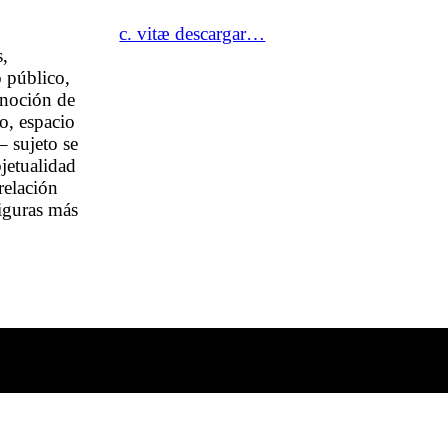
c. vitæ descargar…
s,
o público,
a noción de
o, espacio
– sujeto se
bjetualidad
relación
figuras más
carmen araujo arte®
urb sorokaima, calle rafael rangel sur